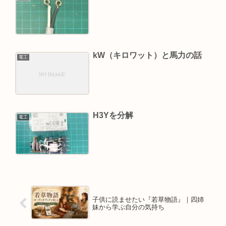
kW（キロワット）と馬力の話
電工
H3Yを分解
電工
子供に読ませたい『若草物語』｜四姉
妹から学ぶ自分の気持ち